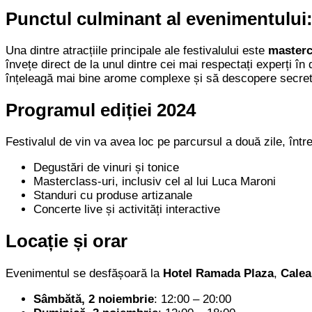
Punctul culminant al evenimentului:
Una dintre atracțiile principale ale festivalului este
masterc
învețe direct de la unul dintre cei mai respectați experți 
înțeleagă mai bine arome complexe și să descopere secretel
Programul ediției 2024
Festivalul de vin va avea loc pe parcursul a două zile, într
Degustări de vinuri și tonice
Masterclass-uri, inclusiv cel al lui Luca Maroni
Standuri cu produse artizanale
Concerte live și activități interactive
Locație și orar
Evenimentul se desfășoară la
Hotel Ramada Plaza
,
Calea
Sâmbătă, 2 noiembrie
: 12:00 – 20:00