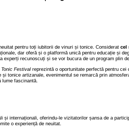
itat pentru toți iubitorii de vinuri și tonice. Considerat
cel 
aționale, dar oferă și o platformă unică pentru educație și deg
a experți recunoscuți și se vor bucura de un program plin de a
Tonic Festival
reprezintă o oportunitate perfectă pentru cei 
e și tonice artizanale, evenimentul se remarcă prin atmosfera 
ă lume fascinantă.
i și internaționali, oferindu-le vizitatorilor șansa de a parti
omite o experiență de neuitat.