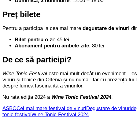
Duminică, 3 noiembrie
: 12:00 – 18:00
Preț bilete
Pentru a participa la cea mai mare
degustare de vinuri
din
Bilet pentru o zi
: 45 lei
Abonament pentru ambele zile
: 80 lei
De ce să participi?
Wine Tonic Festival
este mai mult decât un eveniment – est
vinuri și tonice din Oltenia și nu numai. Iar cu prezența lu
despre lumea fascinantă a vinurilor.
Nu rata ediția 2024 a
Wine Tonic Festival 2024
!
ASBO
Cel mai mare festival de vinuri
Degustare de vinuri
de
tonic festival
Wine Tonic Festival 2024