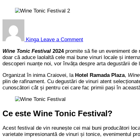
on
Wine
Tonic
Kinga
Leave a Comment
Festival
2024
Wine Tonic Festival
2024
promite să fie un eveniment de neu
–
doar că aduce laolaltă cele mai bune vinuri locale și intern
Cel
descoperi nuanțe noi, vor învăța despre arta degustării de l
mai
mare
Organizat în inima Craiovei, la
Hotel Ramada Plaza
,
Wine 
festival
plin de rafinament. Cu degustări de vinuri atent selecționat
și
cunoscători cât și pentru cei care fac primii pași în aceast
degustare
de
vinuri
din
Ce este Wine Tonic Festival?
Oltenia
Acest festival de vin reunește cei mai buni producători local
varietate impresionantă de vinuri și tonice, evenimentul pr