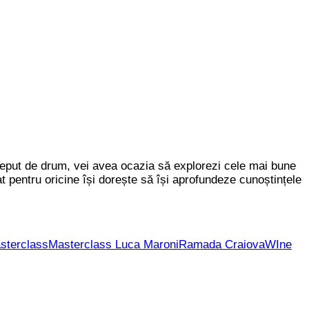
ceput de drum, vei avea ocazia să explorezi cele mai bune
 pentru oricine își dorește să își aprofundeze cunoștințele
sterclass
Masterclass Luca Maroni
Ramada Craiova
WIne