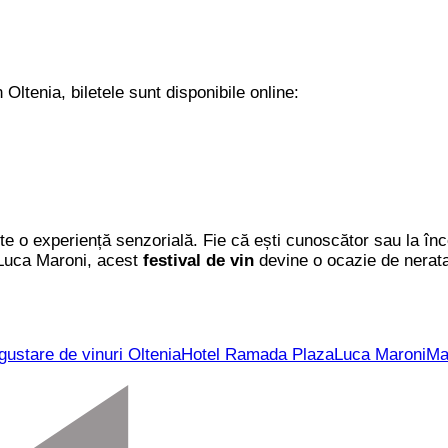
 Oltenia, biletele sunt disponibile online:
e o experiență senzorială. Fie că ești cunoscător sau la în
i Luca Maroni, acest
festival de vin
devine o ocazie de neratat
gustare de vinuri Oltenia
Hotel Ramada Plaza
Luca Maroni
Ma