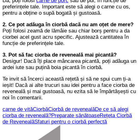
Da, poți folosi
carne de porc
sau de pui, în funcție de
preferințele tale. Important este să alegi o carne cu os,
pentru a obține o supă bogată și gustoasă.
2. Ce pot adăuga în ciorbă dacă nu am oțet de mere?
Poți folosi zeamă de lămâie sau chiar borș pentru a da
ciorbei acel gust acru specific. Ajustează cantitatea în
funcție de preferințele tale.
3. Pot să fac ciorba de reveneală mai picantă?
Desigur! Dacă îți place mâncarea picantă, poți adăuga un
ardei iute sau puțină boia picantă în ciorbă.
Te invit să încerci această rețetă și să ne spui cum ți-a
ieșit! Dacă ai alte trucuri sau idei pentru a face ciorba de
reveneală și mai gustoasă, nu ezita să le împărtășești cu
noi în comentarii.
carne de vită
Ciorbă
Ciorbă de reveneală
De ce să alegi
ciorba de reveneală?
Preparate sănătoase
Rețeta Ciorbă
de Reveneală
Sfaturi pentru o ciorbă perfectă