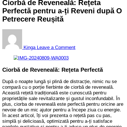
Ciorbă de Reveneală: Rețeta
Perfectă pentru a-ți Reveni după O
Petrecere Reușită
on
Ciorbă
de
Kinga
Leave a Comment
Reveneală:
Rețeta
Perfectă
pentru
Ciorbă de Reveneală: Rețeta Perfectă
a-
ți
După o noapte lungă și plină de distracție, nimic nu se
Reveni
compară cu o porție fierbinte de ciorbă de reveneală.
după
Această rețetă tradițională este cunoscută pentru
O
proprietățile sale revitalizante și gustul inconfundabil. În
Petrecere
plus, ciorba de reveneală este perfectă pentru oricine are
Reușită
nevoie de un mic ajutor pentru a începe ziua cu energie.
În acest articol, îți voi prezenta o rețetă pas cu pas,
simplă și delicioasă, optimizată pentru a-ți satisface
papilele gustative și pentru a-ți aduce un plus de energie.