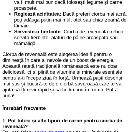
va fi mult mai bun dacă folosești legume și carne
proaspete.
Reglează aciditatea:
Dacă preferi ciorba mai acră,
poți adăuga puțin mai mult oțet sau chiar zeamă de
lămâie.
Servește-o fierbinte:
Ciorba de reveneală trebuie
servită fierbinte, alături de pâine proaspătă sau
mămăligă.
Ciorba de reveneală este alegerea ideală pentru o
dimineață în care ai nevoie de un boost de energie.
Această rețetă tradițională românească este nu doar
delicioasă, ci și plină de vitamine și minerale esențiale
pentru a-ți începe ziua în forță. Urmează pașii descriși
mai sus și bucură-te de o ciorbă savuroasă care te va
ajuta să îți revii rapid și să fii din nou în formă. Poftă
bună!
Întrebări frecvente
1. Pot folosi și alte tipuri de carne pentru ciorba de
reveneală?