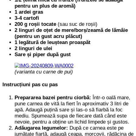
pentru un plus de aromă)
1 ardei gras
3-4 cartofi
200 g roșii tocate
(sau suc de roșii)
2 linguri de oțet de mere/borș/zeamă de lămâie
(pentru un gust acru plăcut)
1 legătură de leuștean proaspăt
2 linguri de ulei
Sare și piper după gust
(varianta cu carne de pui)
Instrucțiuni pas cu pas
Prepararea bazei pentru ciorbă:
Într-o oală mare,
pune carnea de vită la fiert în aproximativ 3 litri de
apă. Adaugă puțină sare și las-o să fiarbă la foc
mediu. Spumează supa de fiecare dată când este
nevoie, pentru a obține un lichid limpede și gustos.
Adăugarea legumelor:
După ce carnea este pe
jumătate fiartă, adaugă ceapa, morcovii, rădăcina de