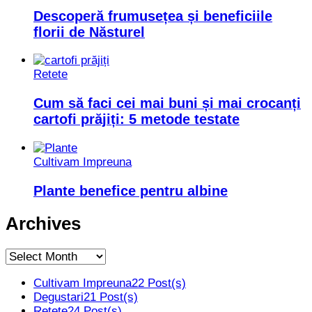
Descoperă frumusețea și beneficiile
florii de Năsturel
Retete
Cum să faci cei mai buni și mai crocanți
cartofi prăjiți: 5 metode testate
Cultivam Impreuna
Plante benefice pentru albine
Archives
Archives
Cultivam Impreuna
22 Post(s)
Degustari
21 Post(s)
Retete
24 Post(s)