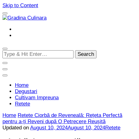
Skip to Content
Cultivam retete delicioase
Gradina Culinara
Looking
for
Something?
Home
Degustari
Cultivam Impreuna
Retete
Home
Retete
Ciorbă de Reveneală: Rețeta Perfectă
pentru a-ți Reveni după O Petrecere Reușită
Updated on
August 10, 2024
August 10, 2024
Retete