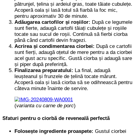
pătrunjel, țelina și ardeiul gras, toate tăiate cubulețe.
Acoperă oala și lasă totul să fiarbă la foc mic,
pentru aproximativ 30 de minute.
Adăugarea cartofilor și roșiilor:
După ce legumele
sunt fierte, adaugă cartofii tăiați cubulețe și roșiile
tocate sau sucul de roșii. Continuă să fierbi ciorba
până când cartofii devin fragezi.
Acrirea și condimentarea ciorbei:
După ce cartofii
sunt fierți, adaugă oțetul de mere pentru a da ciorbei
acel gust acru specific. Gustă ciorba și adaugă sare
și piper după preferință.
Finalizarea preparatului:
La final, adaugă
leușteanul și frunzele de țelină tocate mărunt.
Acoperă oala și lasă ciorba să se odihnească pentru
câteva minute înainte de servire.
(
varianta
cu carne de porc
)
Sfaturi pentru o ciorbă de reveneală perfectă
Folosește ingrediente proaspete:
Gustul ciorbei