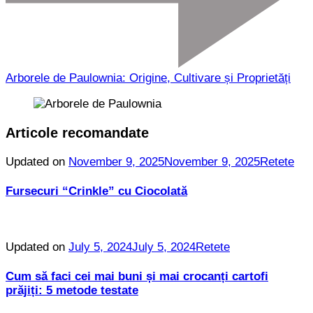
Arborele de Paulownia: Origine, Cultivare și Proprietăți
Articole recomandate
Updated on
November 9, 2025
November 9, 2025
Retete
Fursecuri “Crinkle” cu Ciocolată
Updated on
July 5, 2024
July 5, 2024
Retete
Cum să faci cei mai buni și mai crocanți cartofi
prăjiți: 5 metode testate