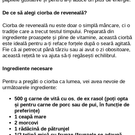
De ce să alegi ciorba de reveneală?
Ciorba de reveneală nu este doar o simplă mâncare, ci o
tradiție care a trecut testul timpului. Preparată din
ingrediente proaspete și pline de vitamine, această ciorbă
este ideală pentru a-ți reface forțele după o seară agitată.
Fie că ai petrecut până târziu sau ai avut o zi obositoare,
această rețetă te va ajuta să-ți regăsești echilibrul.
Ingrediente necesare
Pentru a pregăti o ciorba ca lumea, vei avea nevoie de
următoarele ingrediente:
500 g carne de vită cu os
,
de ex rasol (poți opta
și pentru carne de porc sau de pui, în funcție de
preferințe)
1 ceapă mare
2 morcovi
1 rădăcină de pătrunjel
1/2 țelină mică
cu frunze
(frunzele se adaugă