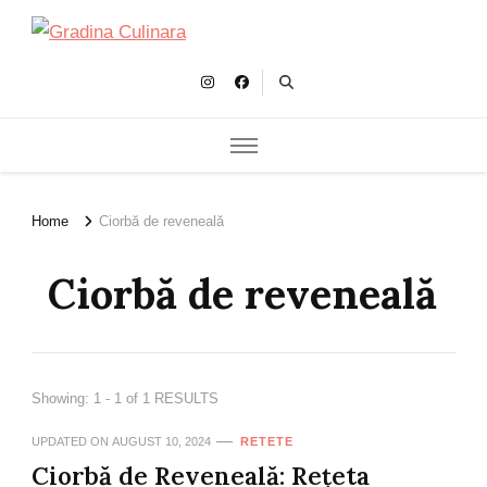
Gradina Culinara
Cultivam retete delicioase
Home
Ciorbă de reveneală
Ciorbă de reveneală
Showing: 1 - 1 of 1 RESULTS
UPDATED ON
AUGUST 10, 2024
RETETE
Ciorbă de Reveneală: Rețeta