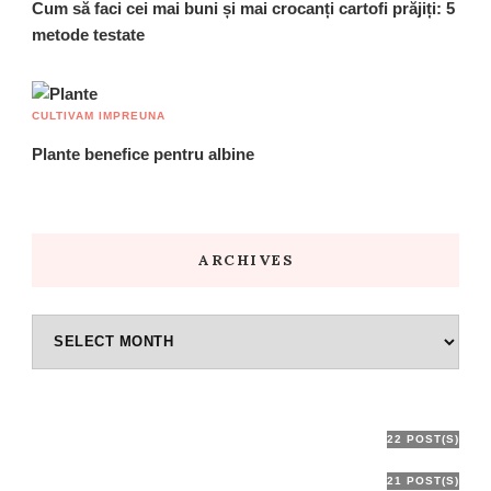
Cum să faci cei mai buni și mai crocanți cartofi prăjiți: 5
metode testate
CULTIVAM IMPREUNA
Plante benefice pentru albine
ARCHIVES
Archives
Cultivam Impreuna
22 POST(S)
Degustari
21 POST(S)