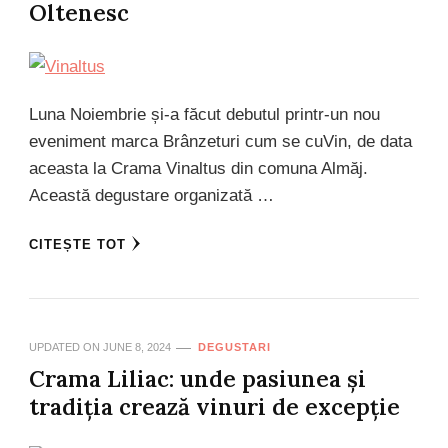
Oltenesc
Luna Noiembrie și-a făcut debutul printr-un nou
eveniment marca Brânzeturi cum se cuVin, de data
aceasta la Crama Vinaltus din comuna Almăj.
Această degustare organizată …
CITEȘTE TOT
UPDATED ON
JUNE 8, 2024
DEGUSTARI
Crama Liliac: unde pasiunea și
tradiția crează vinuri de excepție