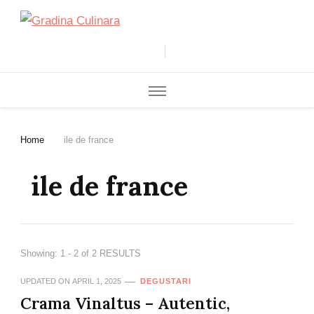
Gradina Culinara
Cultivam retete delicioase
Home
ile de france
ile de france
Showing: 1 - 2 of 2 RESULTS
UPDATED ON
APRIL 1, 2025
DEGUSTARI
Crama Vinaltus – Autentic,