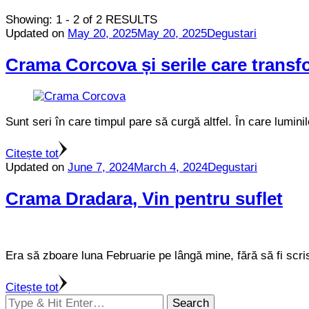
Showing: 1 - 2 of 2 RESULTS
Updated on
May 20, 2025
May 20, 2025
Degustari
Crama Corcova și serile care transf
Sunt seri în care timpul pare să curgă altfel. În care lumin
Citește tot
Updated on
June 7, 2024
March 4, 2024
Degustari
Crama Dradara, Vin pentru suflet
Era să zboare luna Februarie pe lângă mine, fără să fi scr
Citește tot
Looking