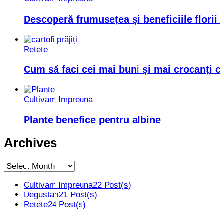
Descoperă frumusețea și beneficiile florii
Retete
Cum să faci cei mai buni și mai crocanți ca
Cultivam Impreuna
Plante benefice pentru albine
Archives
Archives
Cultivam Impreuna
22 Post(s)
Degustari
21 Post(s)
Retete
24 Post(s)