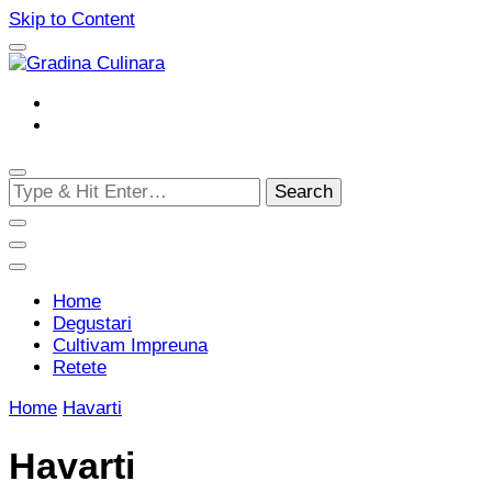
Skip to Content
Cultivam retete delicioase
Gradina Culinara
Looking
for
Something?
Home
Degustari
Cultivam Impreuna
Retete
Home
Havarti
Havarti