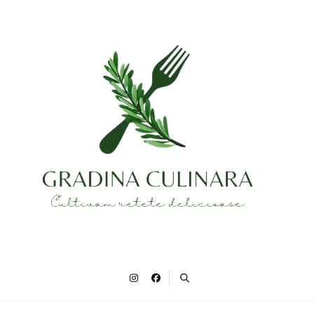
Gradina Culinara
Cultivam retete delicioase