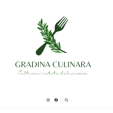
Gradina Culinara
Cultivam retete delicioase