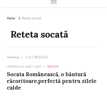
Home
Reteta socată
Reteta socată
Showing: 1 - 1 of 1 RESULTS
UPDATED ON
JUNE 7, 2024
RETETE
Socata Românească, o băutură
răcoritoare,perfectă pentru zilele
calde