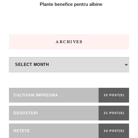
Plante benefice pentru albine
ARCHIVES
Archives
CULTIVAM IMPREUNA
22 POST(S)
DEGUSTARI
21 POST(S)
RETETE
24 POST(S)