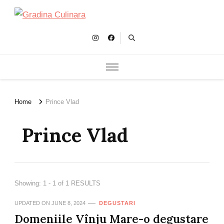
Gradina Culinara
Cultivam retete delicioase
Home
Prince Vlad
Prince Vlad
Showing: 1 - 1 of 1 RESULTS
UPDATED ON
JUNE 8, 2024
DEGUSTARI
Domeniile Vînju Mare-o degustare