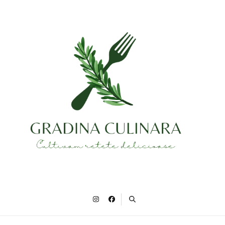
Gradina Culinara
Cultivam retete delicioase