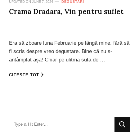
UPDATED ON
JUNE 7, 2024
DEGUSTARI
Crama Dradara, Vin pentru suflet
Era să zboare luna Februarie pe lângă mine, fără să
fi scris despre vreo degustare. Bine că nu s-
antâmplat așa! Chiar pe ulitma sută de …
CITEȘTE TOT
Looking
for
Something?