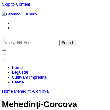
Skip to Content
Cultivam retete delicioase
Gradina Culinara
Looking
for
Something?
Home
Degustari
Cultivam Impreuna
Retete
Home
Mehedinți-Corcova
Mehedinți-Corcova