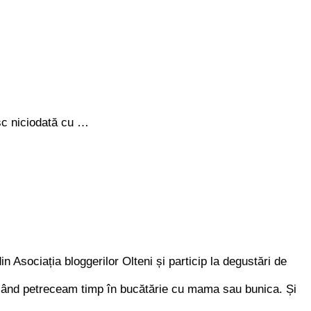
esc niciodată cu …
n Asociația bloggerilor Olteni și particip la degustări de
ci când petreceam timp în bucătărie cu mama sau bunica. Și