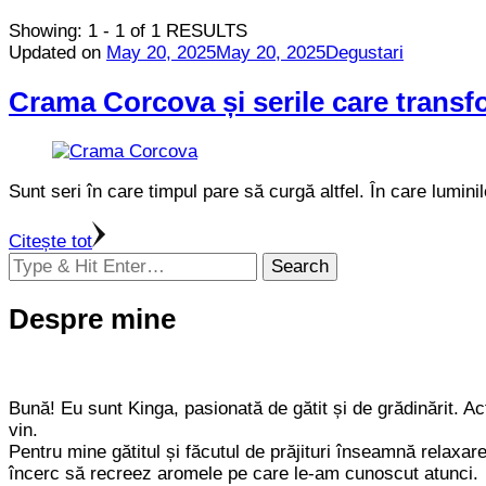
Showing: 1 - 1 of 1 RESULTS
Updated on
May 20, 2025
May 20, 2025
Degustari
Crama Corcova și serile care transf
Sunt seri în care timpul pare să curgă altfel. În care lumin
Citește tot
Looking
for
Something?
Despre mine
Bună! Eu sunt Kinga, pasionată de gătit și de grădinărit. Act
vin.
Pentru mine gătitul și făcutul de prăjituri înseamnă relaxa
încerc să recreez aromele pe care le-am cunoscut atunci.