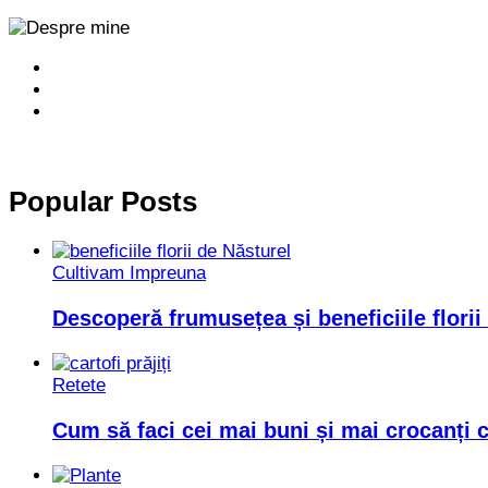
Popular Posts
Cultivam Impreuna
Descoperă frumusețea și beneficiile florii
Retete
Cum să faci cei mai buni și mai crocanți ca