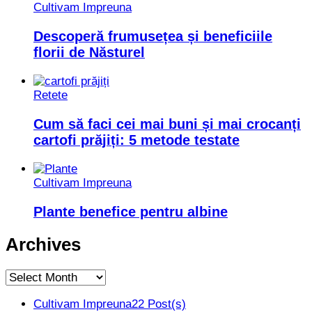
Cultivam Impreuna
Descoperă frumusețea și beneficiile
florii de Năsturel
Retete
Cum să faci cei mai buni și mai crocanți
cartofi prăjiți: 5 metode testate
Cultivam Impreuna
Plante benefice pentru albine
Archives
Archives
Cultivam Impreuna
22 Post(s)