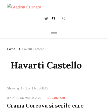
Gradina Culinara
Cultivam retete delicioase
Home
Havarti Castello
Havarti Castello
Showing: 1 - 1 of 1 RESULTS
UPDATED ON
MAY 20, 2025
DEGUSTARI
Crama Corcova și serile care