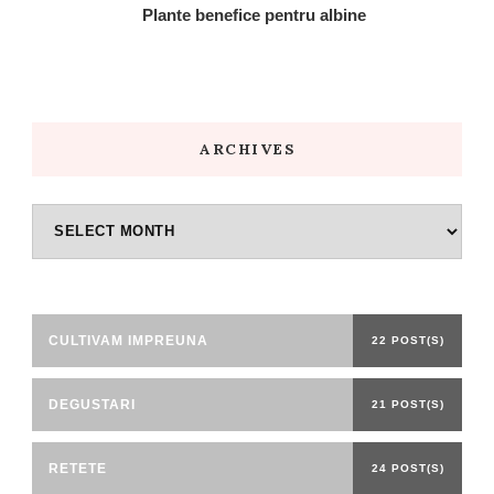
Plante benefice pentru albine
ARCHIVES
Archives
CULTIVAM IMPREUNA
22 POST(S)
DEGUSTARI
21 POST(S)
RETETE
24 POST(S)