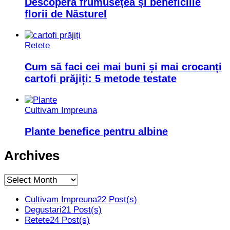
Descoperă frumusețea și beneficiile
florii de Năsturel
Retete
Cum să faci cei mai buni și mai crocanți
cartofi prăjiți: 5 metode testate
Cultivam Impreuna
Plante benefice pentru albine
Archives
Archives
Cultivam Impreuna
22 Post(s)
Degustari
21 Post(s)
Retete
24 Post(s)