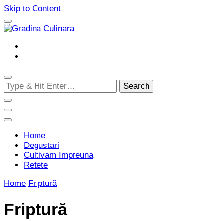
Skip to Content
Cultivam retete delicioase
Gradina Culinara
Looking
for
Something?
Home
Degustari
Cultivam Impreuna
Retete
Home
Friptură
Friptură