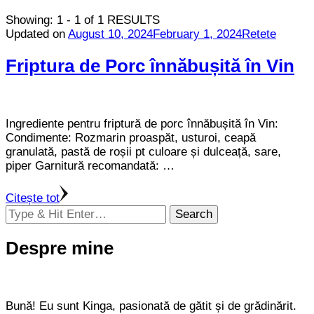
Showing: 1 - 1 of 1 RESULTS
Updated on
August 10, 2024
February 1, 2024
Retete
Friptura de Porc înnăbușită în Vin
Ingrediente pentru friptură de porc înnăbușită în Vin:
Condimente: Rozmarin proaspăt, usturoi, ceapă
granulată, pastă de roșii pt culoare și dulceață, sare,
piper Garnitură recomandată: …
Citește tot
Looking
for
Something?
Despre mine
Bună! Eu sunt Kinga, pasionată de gătit și de grădinărit.