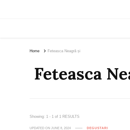
Home
Feteasca Neagră și
Feteasca Ne
Showing: 1 - 1 of 1 RESULTS
UPDATED ON
JUNE 8, 2024
DEGUSTARI