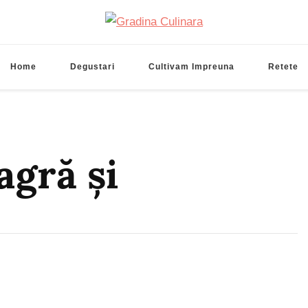
Gradina Culinara
Cultivam retete delicioase
Home
Degustari
Cultivam Impreuna
Retete
agră și