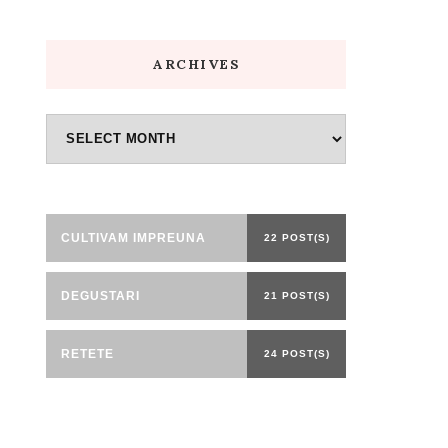
ARCHIVES
Archives
CULTIVAM IMPREUNA
22 POST(S)
DEGUSTARI
21 POST(S)
RETETE
24 POST(S)