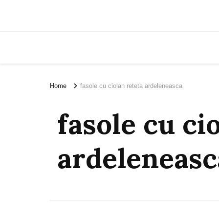
Home
fasole cu ciolan reteta ardeleneasca
fasole cu ci
ardeleneasc