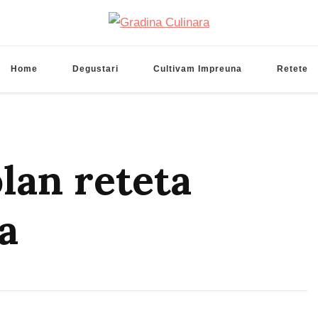
Gradina Culinara
Cultivam retete delicioase
Home
Degustari
Cultivam Impreuna
Retete
olan reteta
a