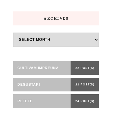
ARCHIVES
Archives
CULTIVAM IMPREUNA
22 POST(S)
DEGUSTARI
21 POST(S)
RETETE
24 POST(S)