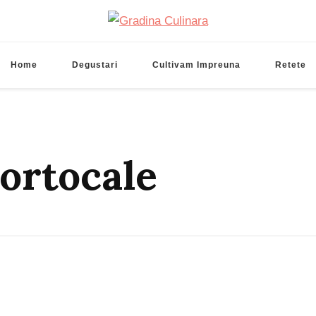
Gradina Culinara
Cultivam retete delicioase
Home
Degustari
Cultivam Impreuna
Retete
portocale