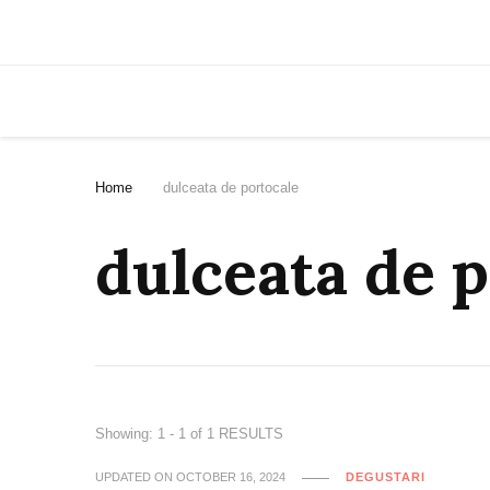
Home
dulceata de portocale
dulceata de 
Showing: 1 - 1 of 1 RESULTS
UPDATED ON
OCTOBER 16, 2024
DEGUSTARI