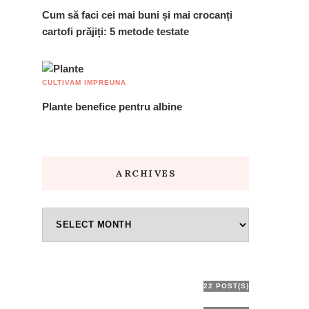
Cum să faci cei mai buni și mai crocanți
cartofi prăjiți: 5 metode testate
CULTIVAM IMPREUNA
Plante benefice pentru albine
ARCHIVES
Archives
Cultivam Impreuna
22 POST(S)