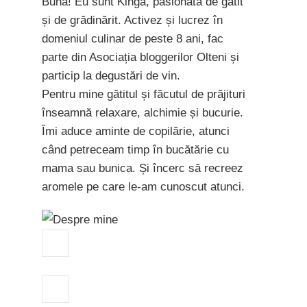
Bună! Eu sunt Kinga, pasionată de gătit
și de grădinărit. Activez și lucrez în
domeniul culinar de peste 8 ani, fac
parte din Asociația bloggerilor Olteni și
particip la degustări de vin.
Pentru mine gătitul și făcutul de prăjituri
înseamnă relaxare, alchimie și bucurie.
Îmi aduce aminte de copilărie, atunci
când petreceam timp în bucătărie cu
mama sau bunica. Și încerc să recreez
aromele pe care le-am cunoscut atunci.