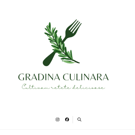
Gradina Culinara
Cultivam retete delicioase