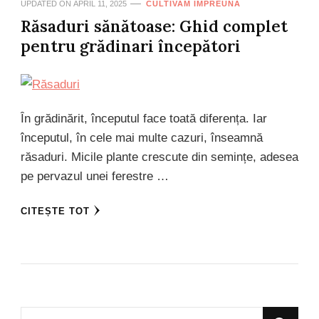
UPDATED ON
APRIL 11, 2025
CULTIVAM IMPREUNA
Răsaduri sănătoase: Ghid complet
pentru grădinari începători
În grădinărit, începutul face toată diferența. Iar
începutul, în cele mai multe cazuri, înseamnă
răsaduri. Micile plante crescute din semințe, adesea
pe pervazul unei ferestre …
CITEȘTE TOT
Looking