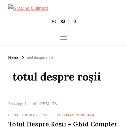
Gradina Culinara
Cultivam retete delicioase
Home
totul despre roșii
totul despre roșii
Showing: 1 - 1 of 1 RESULTS
UPDATED ON
APRIL 1, 2025
CULTIVAM IMPREUNA
Totul Despre Roșii – Ghid Complet