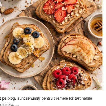
pe blog, sunt renumiți pentru cremele lor tartinabile
 Folosesc …