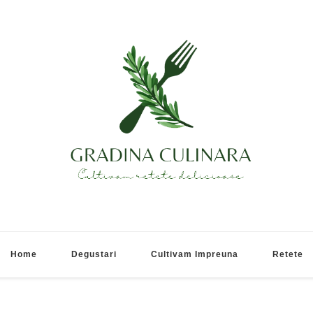
Gradina Culinara
Cultivam retete delicioase
Home
Degustari
Cultivam Impreuna
Retete