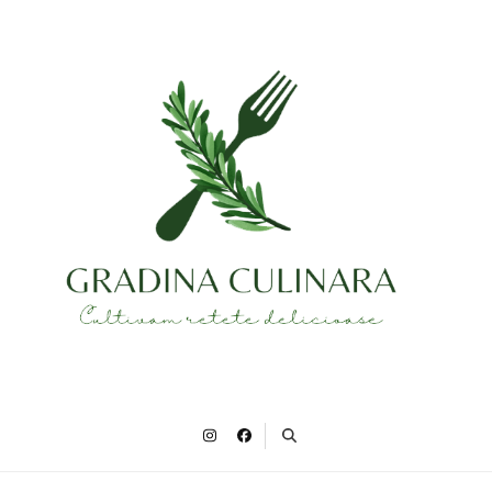
Gradina Culinara
Cultivam retete delicioase