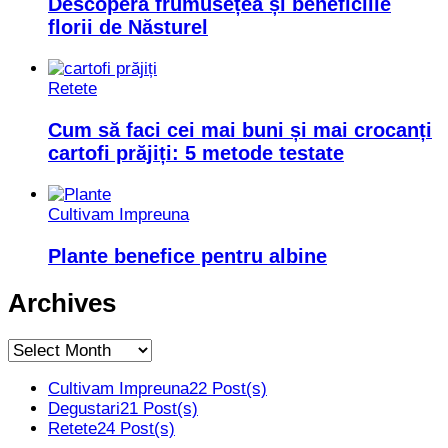
Descoperă frumusețea și beneficiile
florii de Năsturel
Retete
Cum să faci cei mai buni și mai crocanți
cartofi prăjiți: 5 metode testate
Cultivam Impreuna
Plante benefice pentru albine
Archives
Archives
Cultivam Impreuna
22 Post(s)
Degustari
21 Post(s)
Retete
24 Post(s)