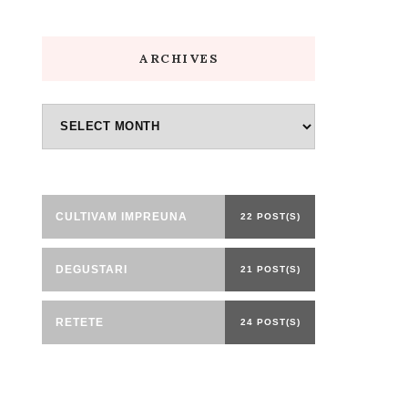
ARCHIVES
Archives
CULTIVAM IMPREUNA
22 POST(S)
DEGUSTARI
21 POST(S)
RETETE
24 POST(S)