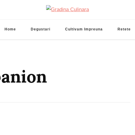
Gradina Culinara
Cultivam retete delicioase
Home
Degustari
Cultivam Impreuna
Retete
panion