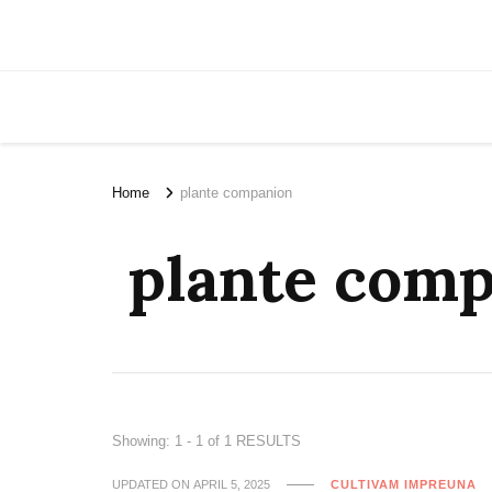
Home
plante companion
plante com
Showing: 1 - 1 of 1 RESULTS
UPDATED ON
APRIL 5, 2025
CULTIVAM IMPREUNA