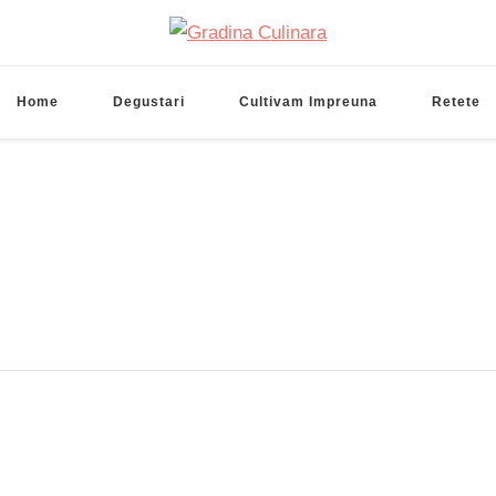
Gradina Culinara
Cultivam retete delicioase
Home
Degustari
Cultivam Impreuna
Retete