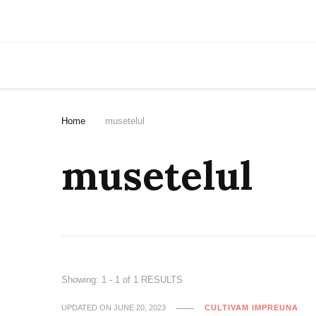
Home
musetelul
musetelul
Showing: 1 - 1 of 1 RESULTS
UPDATED ON
JUNE 20, 2023
CULTIVAM IMPREUNA