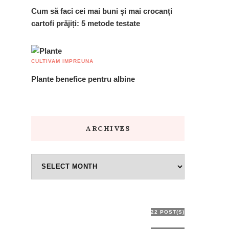
Cum să faci cei mai buni și mai crocanți
cartofi prăjiți: 5 metode testate
CULTIVAM IMPREUNA
Plante benefice pentru albine
ARCHIVES
Archives
Cultivam Impreuna
22 POST(S)