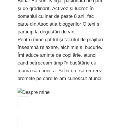
Bună! Eu sunt Kinga, pasionată de gătit
și de grădinărit. Activez și lucrez în
domeniul culinar de peste 8 ani, fac
parte din Asociația bloggerilor Olteni și
particip la degustări de vin.
Pentru mine gătitul și făcutul de prăjituri
înseamnă relaxare, alchimie și bucurie.
Îmi aduce aminte de copilărie, atunci
când petreceam timp în bucătărie cu
mama sau bunica. Și încerc să recreez
aromele pe care le-am cunoscut atunci.