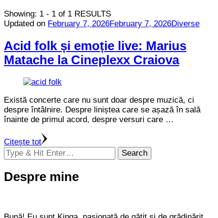
Showing: 1 - 1 of 1 RESULTS
Updated on
February 7, 2026
February 7, 2026
Diverse
Acid folk și emoție live: Marius
Matache la Cineplexx Craiova
Există concerte care nu sunt doar despre muzică, ci
despre întâlnire. Despre liniștea care se așază în sală
înainte de primul acord, despre versuri care …
Citește tot
Looking
for
Something?
Despre mine
Bună! Eu sunt Kinga, pasionată de gătit și de grădinărit.