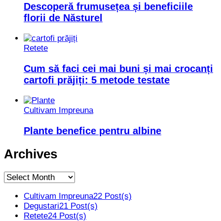
Descoperă frumusețea și beneficiile
florii de Năsturel
Retete
Cum să faci cei mai buni și mai crocanți
cartofi prăjiți: 5 metode testate
Cultivam Impreuna
Plante benefice pentru albine
Archives
Archives
Cultivam Impreuna
22 Post(s)
Degustari
21 Post(s)
Retete
24 Post(s)