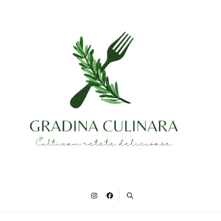
Gradina Culinara
Cultivam retete delicioase