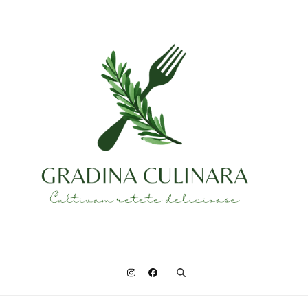
Gradina Culinara
Cultivam retete delicioase