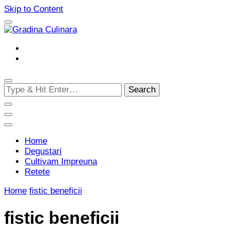
Skip to Content
Cultivam retete delicioase
Gradina Culinara
Looking
for
Something?
Home
Degustari
Cultivam Impreuna
Retete
Home
fistic beneficii
fistic beneficii