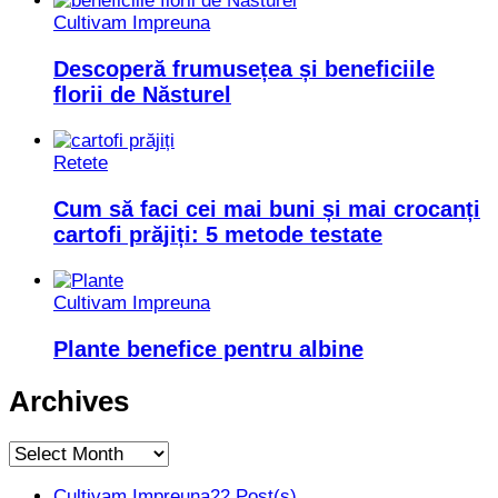
Cultivam Impreuna
Descoperă frumusețea și beneficiile
florii de Năsturel
Retete
Cum să faci cei mai buni și mai crocanți
cartofi prăjiți: 5 metode testate
Cultivam Impreuna
Plante benefice pentru albine
Archives
Archives
Cultivam Impreuna
22 Post(s)