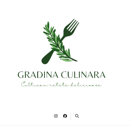
Gradina Culinara
Cultivam retete delicioase