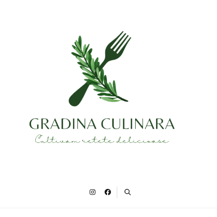
Gradina Culinara
Cultivam retete delicioase