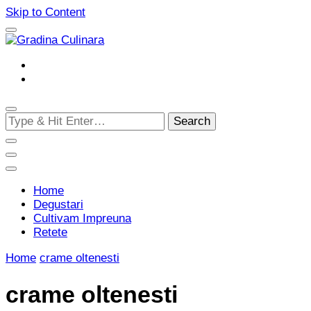
Skip to Content
Cultivam retete delicioase
Gradina Culinara
Looking
for
Something?
Home
Degustari
Cultivam Impreuna
Retete
Home
crame oltenesti
crame oltenesti