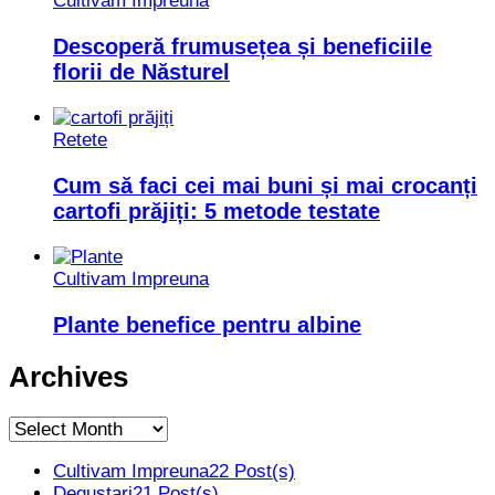
Cultivam Impreuna
Descoperă frumusețea și beneficiile
florii de Năsturel
Retete
Cum să faci cei mai buni și mai crocanți
cartofi prăjiți: 5 metode testate
Cultivam Impreuna
Plante benefice pentru albine
Archives
Archives
Cultivam Impreuna
22 Post(s)
Degustari
21 Post(s)