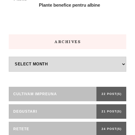
Plante benefice pentru albine
ARCHIVES
Archives
CULTIVAM IMPREUNA
22 POST(S)
DEGUSTARI
21 POST(S)
RETETE
24 POST(S)