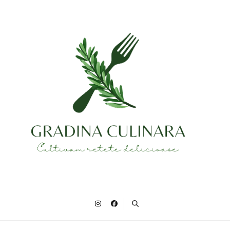
Gradina Culinara
Cultivam retete delicioase