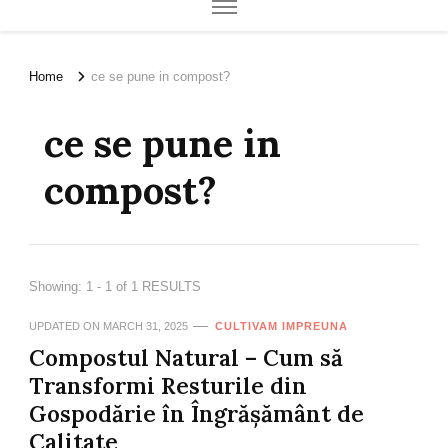
Home
ce se pune in compost?
ce se pune in
compost?
Showing: 1 - 1 of 1 RESULTS
UPDATED ON
MARCH 31, 2025
CULTIVAM IMPREUNA
Compostul Natural – Cum să
Transformi Resturile din
Gospodărie în Îngrășământ de
Calitate