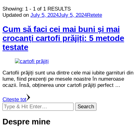
Showing: 1 - 1 of 1 RESULTS
Updated on
July 5, 2024
July 5, 2024
Retete
Cum să faci cei mai buni și mai
crocanți cartofi prăjiți: 5 metode
testate
Cartofii prăjiți sunt una dintre cele mai iubite garnituri din
lume, fiind prezenți pe mesele noastre în numeroase
ocazii. Însă, obținerea unor cartofi prăjiți perfect …
Citește tot
Looking
for
Something?
Despre mine