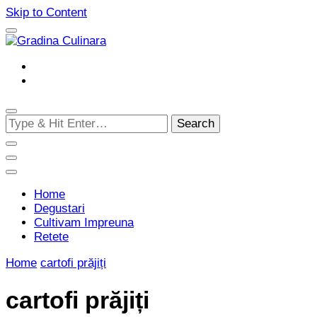
Skip to Content
Cultivam retete delicioase
Gradina Culinara
Looking
for
Something?
Home
Degustari
Cultivam Impreuna
Retete
Home
cartofi prăjiți
cartofi prăjiți