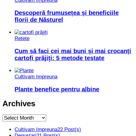
Cultivam Impreuna
Descoperă frumusețea și beneficiile
florii de Năsturel
Retete
Cum să faci cei mai buni și mai crocanți
cartofi prăjiți: 5 metode testate
Cultivam Impreuna
Plante benefice pentru albine
Archives
Archives
Cultivam Impreuna
22 Post(s)
Degustari
21 Post(s)