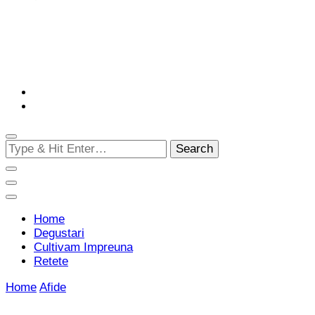
Cultivam retete delicioase
Gradina Culinara
Looking
for
Something?
Home
Degustari
Cultivam Impreuna
Retete
Home
Afide